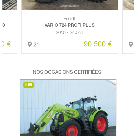
Fendt
30
VARIO 724 PROFI PLUS
2015 - 240 ch
0 €
90 500 €
21
7
NOS OCCASIONS CERTIFIÉES :
9