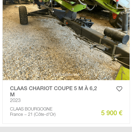
CLAAS CHARIOT COUPE 5 M À 6,2
M
2023
CLAAS BOURGOGNE
5 900 €
France − 21 (Côte-d'Or)