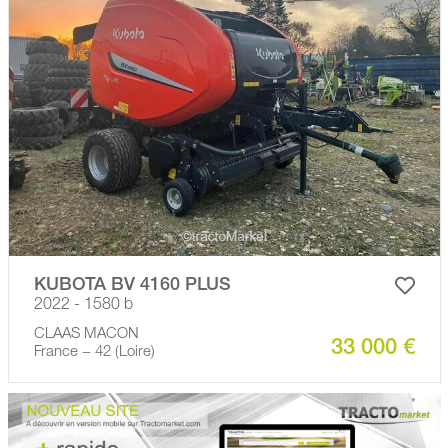
KUBOTA BV 4160 PLUS
2022 - 1580 b
CLAAS MACON
33 000 €
France − 42 (Loire)