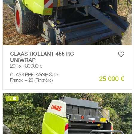
CLAAS ROLLANT 455 RC
UNIWRAP
2015 - 30000 b
CLAAS BRETAGNE SUD
25 000 €
France − 29 (Finistère)
17