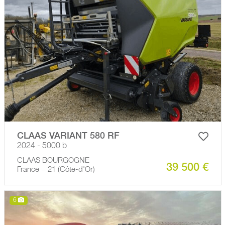
CLAAS VARIANT 580 RF
2024 - 5000 b
CLAAS BOURGOGNE
39 500 €
France − 21 (Côte-d'Or)
6