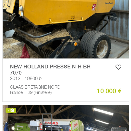
NEW HOLLAND PRESSE N-H BR
7070
2012 - 19800 b
CLAAS BRETAGNE NORD
10 000 €
France − 29 (Finistère)
2