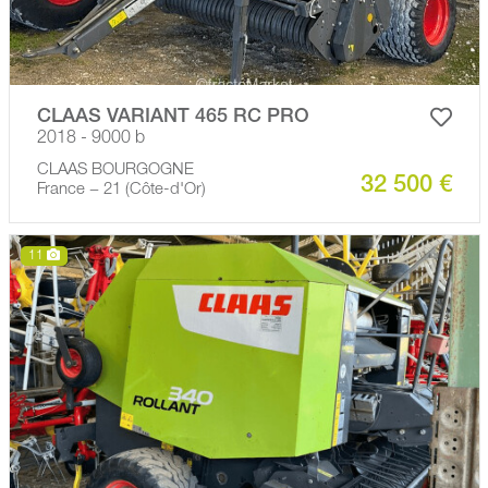
CLAAS VARIANT 465 RC PRO
2018 - 9000 b
CLAAS BOURGOGNE
32 500 €
France − 21 (Côte-d'Or)
11