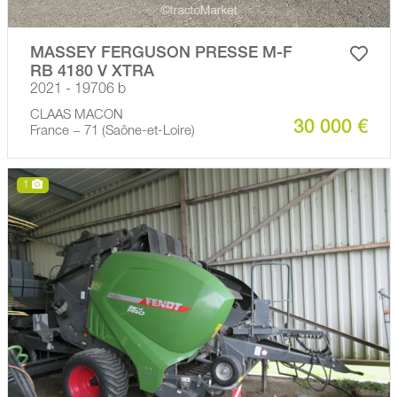
MASSEY FERGUSON PRESSE M-F
RB 4180 V XTRA
2021 - 19706 b
CLAAS MACON
30 000 €
France − 71 (Saône-et-Loire)
1