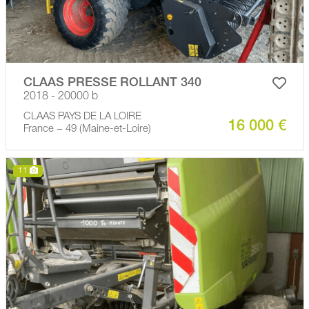
CLAAS PRESSE ROLLANT 340
2018 - 20000 b
CLAAS PAYS DE LA LOIRE
16 000 €
France − 49 (Maine-et-Loire)
11