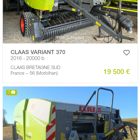
CLAAS VARIANT 370
2016 - 20000 b
CLAAS BRETAGNE SUD
19 500 €
France − 56 (Morbihan)
7