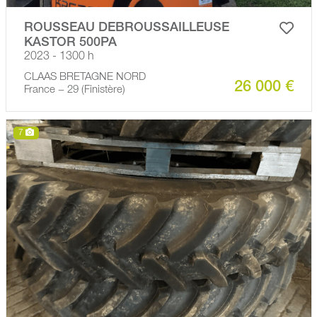
ROUSSEAU DEBROUSSAILLEUSE
KASTOR 500PA
2023 - 1300 h
CLAAS BRETAGNE NORD
26 000 €
France − 29 (Finistère)
7