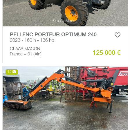
PELLENC PORTEUR OPTIMUM 240
2023 - 160 h - 136 hp
CLAAS MACON
125 000 €
France − 01 (Ain)
12