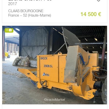
2017
CLAAS BOURGOGNE
14 500 €
France − 52 (Haute-Marne)
8