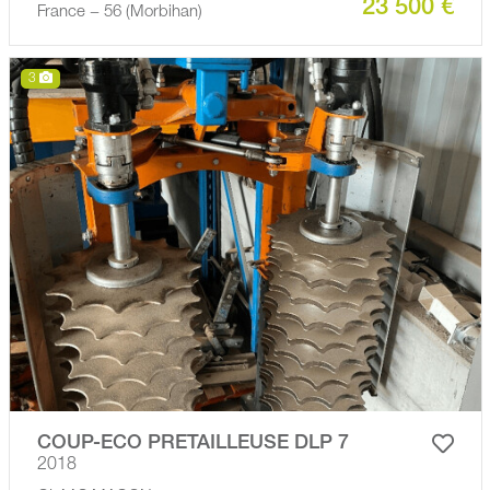
23 500 €
France − 56 (Morbihan)
3
COUP-ECO PRETAILLEUSE DLP 7
2018