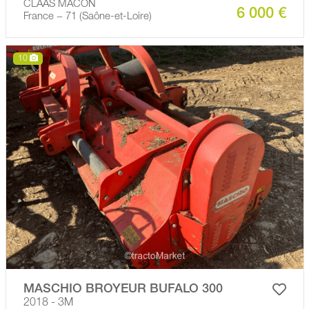
CLAAS MACON
6 000 €
France − 71 (Saône-et-Loire)
10
MASCHIO BROYEUR BUFALO 300
2018 - 3M