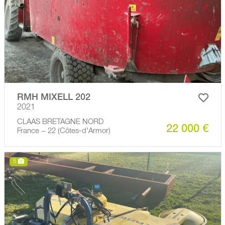
RMH MIXELL 202
2021
CLAAS BRETAGNE NORD
22 000 €
France − 22 (Côtes-d'Armor)
5