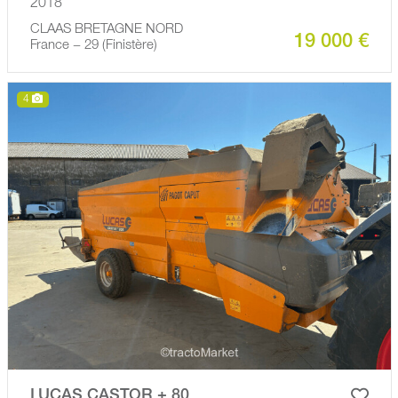
2018
CLAAS BRETAGNE NORD
19 000 €
France − 29 (Finistère)
4
LUCAS CASTOR + 80