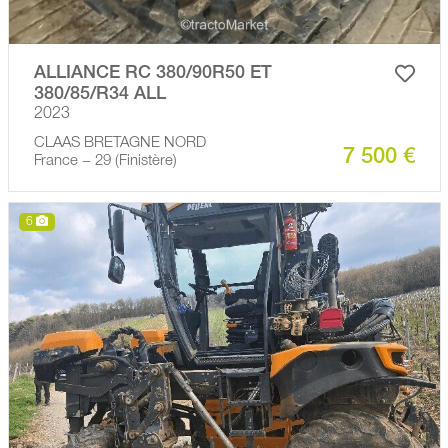
ALLIANCE RC 380/90R50 ET
380/85/R34 ALL
2023
CLAAS BRETAGNE NORD
7 500 €
France − 29 (Finistère)
6