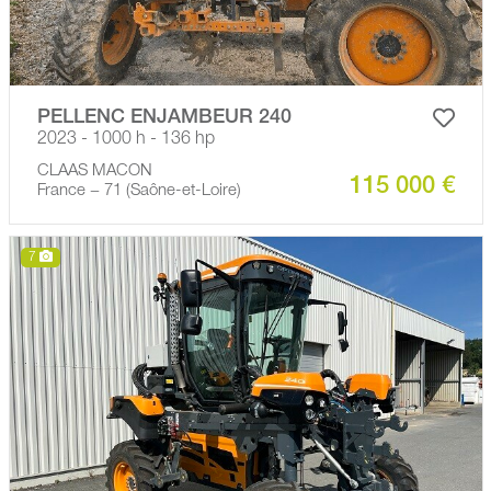
PELLENC ENJAMBEUR 240
2023 - 1000 h - 136 hp
CLAAS MACON
115 000 €
France − 71 (Saône-et-Loire)
7