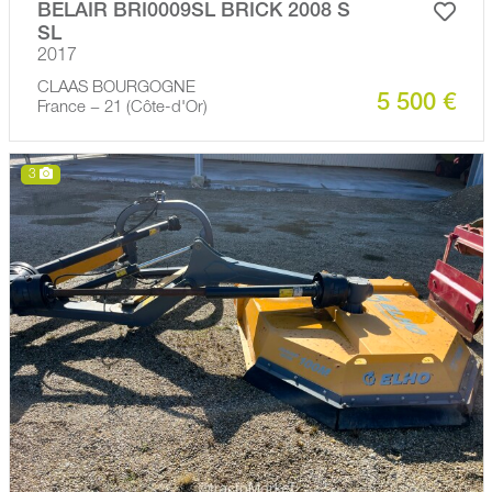
BELAIR BRI0009SL BRICK 2008 S
SL
2017
CLAAS BOURGOGNE
5 500 €
France − 21 (Côte-d'Or)
3