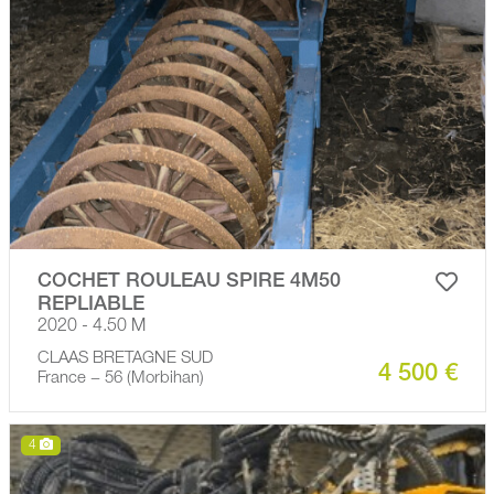
COCHET ROULEAU SPIRE 4M50
REPLIABLE
2020 - 4.50 M
CLAAS BRETAGNE SUD
4 500 €
France − 56 (Morbihan)
4