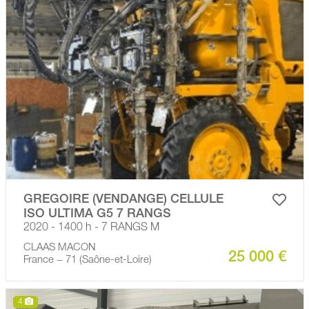
GREGOIRE (VENDANGE) CELLULE
ISO ULTIMA G5 7 RANGS
2020 - 1400 h - 7 RANGS M
CLAAS MACON
25 000 €
France − 71 (Saône-et-Loire)
4