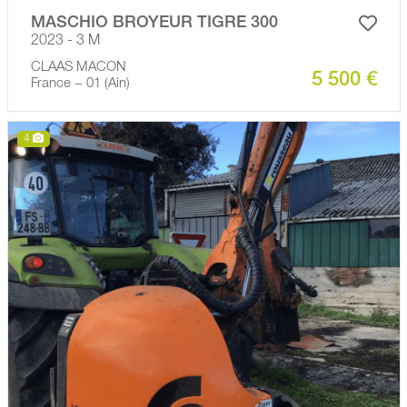
MASCHIO BROYEUR TIGRE 300
2023 - 3 M
CLAAS MACON
5 500 €
France − 01 (Ain)
4