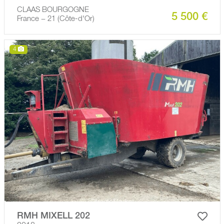
CLAAS BOURGOGNE
5 500 €
France − 21 (Côte-d'Or)
4
RMH MIXELL 202