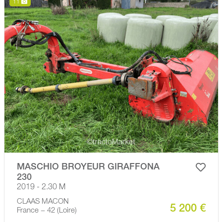
11
MASCHIO BROYEUR GIRAFFONA
230
2019 - 2.30 M
CLAAS MACON
5 200 €
France − 42 (Loire)