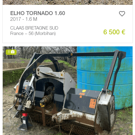
ELHO TORNADO 1.60
2017 - 1.6 M
CLAAS BRETAGNE SUD
6 500 €
France − 56 (Morbihan)
8