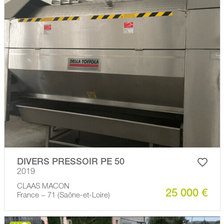
DIVERS PRESSOIR PE 50
2019
CLAAS MACON
25 000 €
France − 71 (Saône-et-Loire)