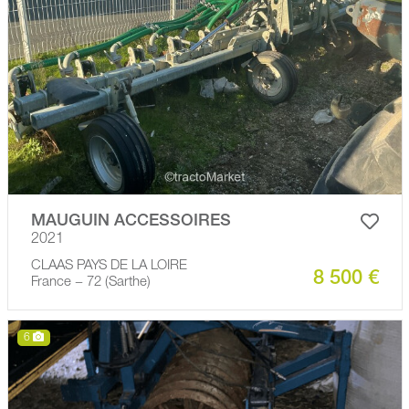
MAUGUIN ACCESSOIRES
2021
CLAAS PAYS DE LA LOIRE
8 500 €
France − 72 (Sarthe)
6