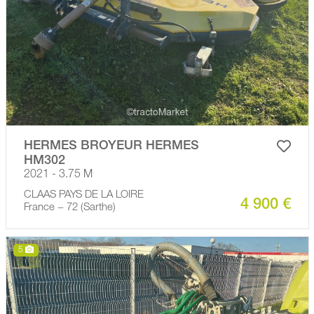
HERMES BROYEUR HERMES
HM302
2021 - 3.75 M
CLAAS PAYS DE LA LOIRE
4 900 €
France − 72 (Sarthe)
5