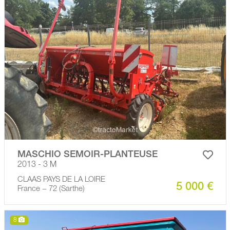
MASCHIO SEMOIR-PLANTEUSE
2013 - 3 M
CLAAS PAYS DE LA LOIRE
5 000 €
France − 72 (Sarthe)
8